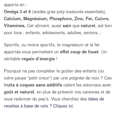
apports en :
Oméga 3 et 6
(acides gras poly-insaturés essentiels),
Calcium,
Magnésium,
Phosphore,
Zinc,
Fer,
Cuivre,
Vitamines.
Cet aliment, aussi
sain
que
naturel
, est bon
pour tous : enfants, adolescents, adultes, seniors...
Sportifs, ou moins sportifs, le magnésium et le fer
apportés vous permettent un
effet coup de fouet
. Un
véritable
regain d’énergie
!
Pourquoi ne pas compléter le goûter des enfants (ou
votre pause “petit creux”) par une poignée de noix ? Ces
f
ruits à coques sans additifs
calent les estomacs avec
goût et naturel
, en plus de prévenir vos carences et de
vous redonner du pep’s. Vous cherchez des
idées de
recettes à base de noix ? Cliquez ici.