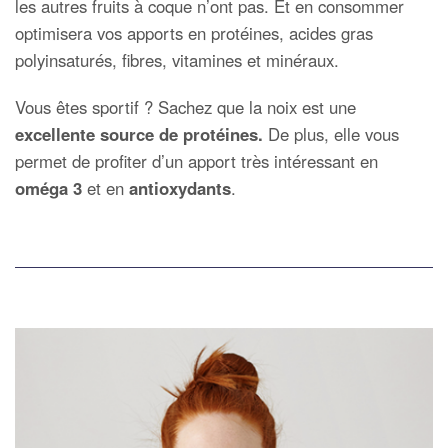
les autres fruits à coque n’ont pas. Et en consommer
optimisera vos apports en protéines, acides gras
polyinsaturés, fibres, vitamines et minéraux.
Vous êtes sportif ? Sachez que la noix est une
excellente source de protéines.
De plus, elle vous
permet de profiter d’un apport très intéressant en
oméga 3
et en
antioxydants
.