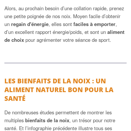
Alors, au prochain besoin d’une collation rapide, prenez
une petite poignée de nos noix. Moyen facile d’obtenir
un
regain d'énergie
, elles sont
faciles à emporter
,
d’un excellent rapport énergie/poids, et sont un
aliment
de choix
pour agrémenter votre séance de sport.
LES BIENFAITS DE LA NOIX : UN
ALIMENT NATUREL BON POUR LA
SANTÉ
De nombreuses études permettent de montrer les
multiples
bienfaits de la noix
, un trésor pour notre
santé. Et l’infographie précédente illustre tous ses