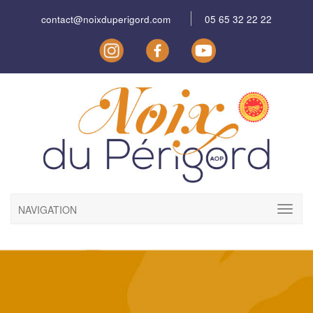
Panneau de gestion des cookies
bengbengtoto
situs slot gacor
situs slot gacor
situs slot gacor
situs slot gacor
situs slot gacor
situs toto
toto slot
toto slot
toto slot
toto slot
toto slot
toto slot
toto slot
toto slot
rctitogel
toto slot
toto slot
toto slot
toto slot
toto slot
toto slot
toto slot
toto slot
toto slot
toto slot
toto slot
toto slot
toto slot
toto slot
contact@noixduperigord.com
05 65 32 22 22
NAVIGATION