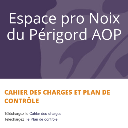
Espace pro Noix
du Périgord AOP
CAHIER DES CHARGES ET PLAN DE
CONTRÔLE
Téléchargez le
Cahier des charges
Téléchargez
le Plan de contrôle