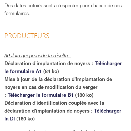
Des dates butoirs sont à respecter pour chacun de ces
formulaires.
PRODUCTEURS
30 Juin qui précède la récolte :
Déclaration d'implantation de noyers :
Télécharger
le formulaire A1
(84 ko)
Mise à jour de la déclaration d'implantation de
noyers en cas de modification du verger
:
Télécharger le formulaire B1
(180 ko)
Déclaration d'identification couplée avec la
déclaration d'implantation de noyers :
Télécharger
la DI
(160 ko)