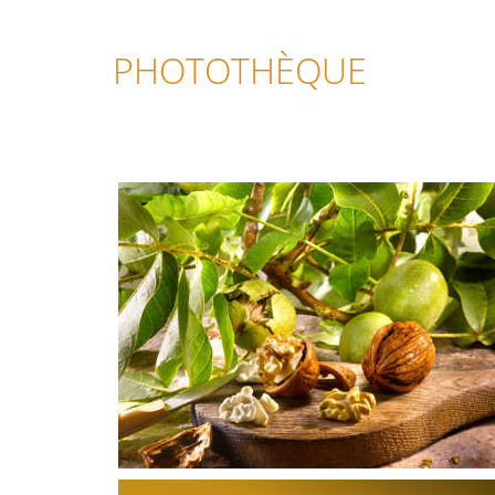
PHOTOTHÈQUE