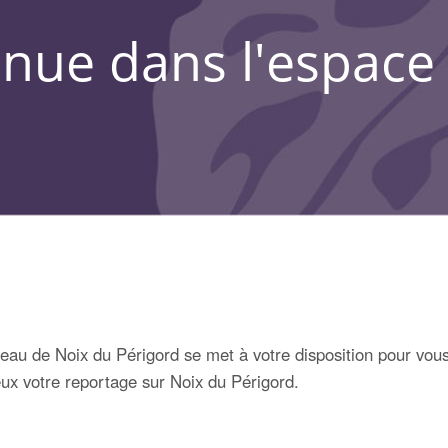
nue dans l'espace
neau de Noix du Périgord se met à votre disposition pour vou
eux votre reportage sur Noix du Périgord.