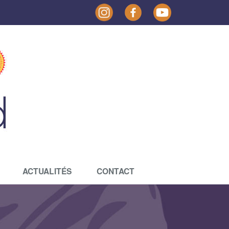
bengbengtoto
situs slot gacor
situs slot gacor
situs slot gacor
situs slot gacor
situs slot gacor
situs toto
toto slot
toto slot
toto slot
toto slot
toto slot
toto slot
toto slot
toto slot
rctitogel
toto slot
toto slot
toto slot
toto slot
toto slot
toto slot
toto slot
toto slot
toto slot
toto slot
toto slot
toto slot
toto slot
toto slot
ACTUALITÉS
CONTACT